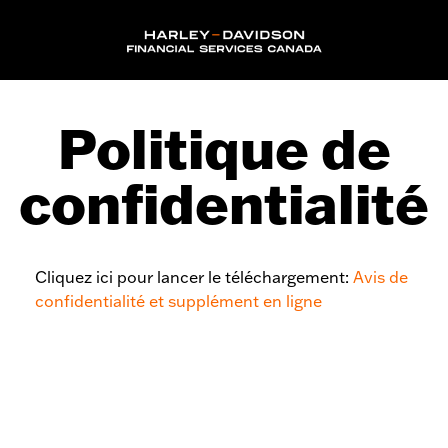
Politique de
confidentialité
Cliquez ici pour lancer le téléchargement:
Avis de
confidentialité et supplément en ligne
(opens
(opens
in
in
new
new
window)
window)